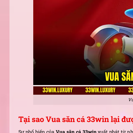
Vu
Tại sao Vua săn cá 33win lại đư
Sự phổ biến của
Vua săn cá 33win
xuất phát từ nhi