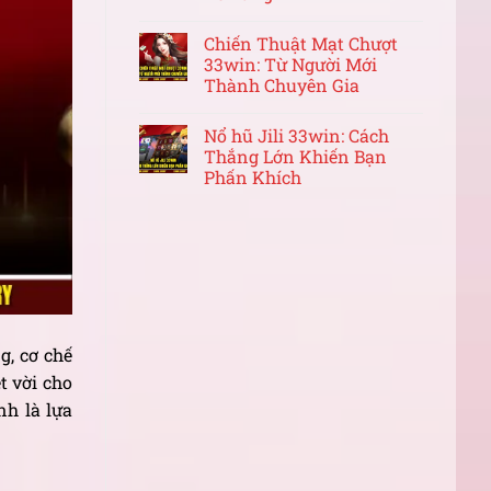
Cao
Gà
Cá
Không
Thái
Cược,
có
Lan
Chiến Thuật Mạt Chượt
Thắng
bình
33win
Liền
luận
33win: Từ Người Mới
–
ở
Tay
Nơi
Thành Chuyên Gia
Đá
Hội
Gà
Tụ
Không
Thomo
Những
có
33win:
Nổ hũ Jili 33win: Cách
Trận
bình
Trận
Đấu
luận
Thắng Lớn Khiến Bạn
Đấu
ở
Kịch
Nghẹt
Phấn Khích
Chiến
Tính
Thở
Thuật
Và
Không
Mạt
Thắng
có
Chượt
Dễ
bình
33win:
Dàng
luận
Từ
ở
Người
Nổ
Mới
hũ
Thành
Jili
Chuyên
33win:
Gia
Cách
Thắng
g, cơ chế
Lớn
Khiến
t vời cho
Bạn
Phấn
nh là lựa
Khích