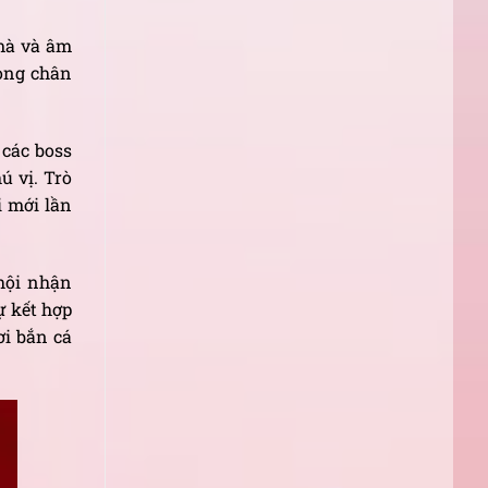
 mà và âm
hỏng chân
 các boss
ú vị. Trò
i mới lần
hội nhận
ự kết hợp
ơi bắn cá