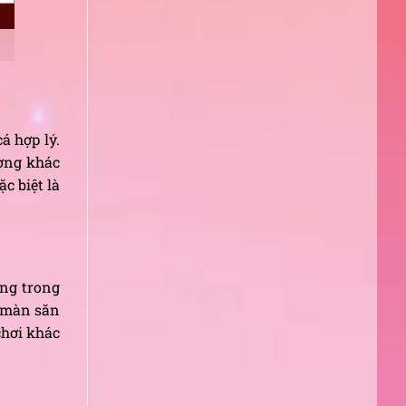
á hợp lý.
ương khác
c biệt là
ụng trong
g màn săn
chơi khác