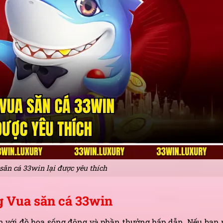
săn cá 33win lại được yêu thích
ng Vua săn cá 33win
ẫn với đồ họa sống động và phần thưởng hấp dẫn. Nếu bạn