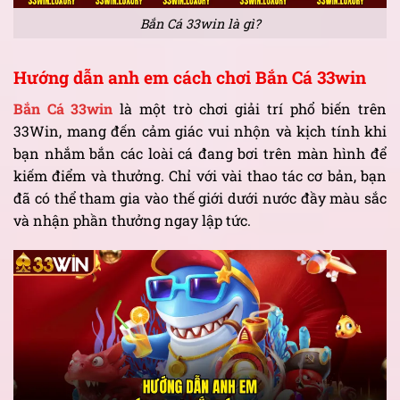
Bắn Cá 33win là gì?
Hướng dẫn anh em cách chơi Bắn Cá 33win
Bắn Cá 33win
là một trò chơi giải trí phổ biến trên
33Win, mang đến cảm giác vui nhộn và kịch tính khi
bạn nhắm bắn các loài cá đang bơi trên màn hình để
kiếm điểm và thưởng. Chỉ với vài thao tác cơ bản, bạn
đã có thể tham gia vào thế giới dưới nước đầy màu sắc
và nhận phần thưởng ngay lập tức.