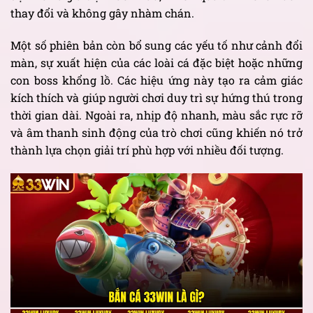
thay đổi và không gây nhàm chán.
Một số phiên bản còn bổ sung các yếu tố như cảnh đổi
màn, sự xuất hiện của các loài cá đặc biệt hoặc những
con boss khổng lồ. Các hiệu ứng này tạo ra cảm giác
kích thích và giúp người chơi duy trì sự hứng thú trong
thời gian dài. Ngoài ra, nhịp độ nhanh, màu sắc rực rỡ
và âm thanh sinh động của trò chơi cũng khiến nó trở
thành lựa chọn giải trí phù hợp với nhiều đối tượng.