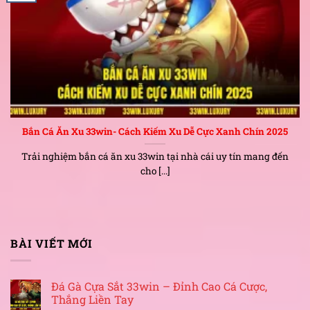
Bắn Cá Ăn Xu 33win- Cách Kiếm Xu Dễ Cực Xanh Chín 2025
Trải nghiệm bắn cá ăn xu 33win tại nhà cái uy tín mang đến
cho [...]
BÀI VIẾT MỚI
Đá Gà Cựa Sắt 33win – Đỉnh Cao Cá Cược,
Thắng Liền Tay