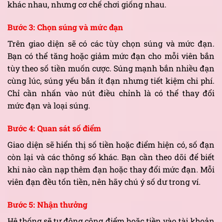
khác nhau, nhưng cơ chế chơi giống nhau.
Bước 3: Chọn súng và mức đạn
Trên giao diện sẽ có các tùy chọn súng và mức đạn.
Bạn có thể tăng hoặc giảm mức đạn cho mỗi viên bắn
tùy theo số tiền muốn cược. Súng mạnh bắn nhiều đạn
cùng lúc, súng yếu bắn ít đạn nhưng tiết kiệm chi phí.
Chỉ cần nhấn vào nút điều chỉnh là có thể thay đổi
mức đạn và loại súng.
Bước 4: Quan sát số điểm
Giao diện sẽ hiển thị số tiền hoặc điểm hiện có, số đạn
còn lại và các thông số khác. Bạn cần theo dõi để biết
khi nào cần nạp thêm đạn hoặc thay đổi mức đạn. Mỗi
viên đạn đều tốn tiền, nên hãy chú ý số dư trong ví.
Bước 5: Nhận thưởng
Hệ thống sẽ tự động cộng điểm hoặc tiền vào tài khoản