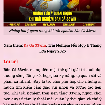
Những lưu ý quan trọng khi trải nghiệm Bắn Cá 33win
Xem thêm:
Đá Gà 33win
: Trải Nghiệm Hồi Hộp & Thắng
Lớn Ngay 2025
Lời kết
Bắn Cá 33win
mang đến một thế giới giải trí dưới đại
dương sống động, kết hợp giữa kỹ năng, sự quan sát và
phản xạ nhanh. Đây là trò chơi phù hợp cho những ai
muốn tìm kiếm cảm giác vui nhộn và tương tác liên
tục. Khi trải nghiệm trên nền tảng 33win, người chơi
nên duy trì tâm lý thoải mái, quản lý thời gian và chú ý
bảo mật thông tin để tận hưởng trò chơi trọn vẹn và an