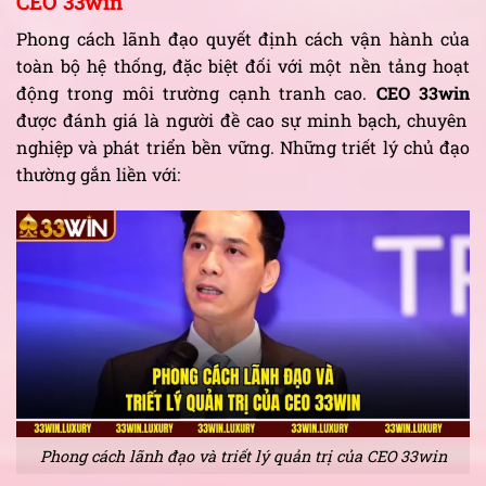
CEO 33win
Phong cách lãnh đạo quyết định cách vận hành của
toàn bộ hệ thống, đặc biệt đối với một nền tảng hoạt
động trong môi trường cạnh tranh cao.
CEO 33win
được đánh giá là người đề cao sự minh bạch, chuyên
nghiệp và phát triển bền vững. Những triết lý chủ đạo
thường gắn liền với:
Phong cách lãnh đạo và triết lý quản trị của CEO 33win