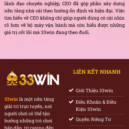
lãnh đạo chuyên nghiệp, CEO đã góp phần xây dựng
nền tảng nhà cái theo hướng ổn định và hiện đại. Việc
tìm hiểu về CEO không chỉ giúp người dùng có cái nhìn
rõ hơn về bộ máy vận hành mà còn hiểu được những
giá trị cốt lõi mà 33win đang theo đuổi.
LIÊN KẾT NHANH
Giới Thiệu 33win
33win
là một nền tảng
Điều Khoản & Điều
giải trí trực tuyến, nơi
Kiện 33win
người chơi có thể tận
Quyền Riêng Tư
hưởng những trò chơi
hấp dẫn, từ casino đến