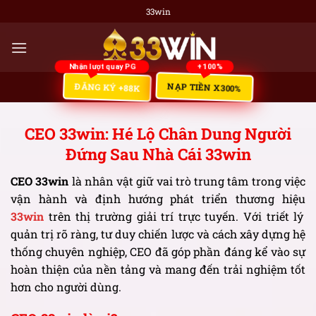
Bỏ
33win
qua
nội
dung
ĐĂNG KÝ +88K
NẠP TIỀN X300%
CEO 33win: Hé Lộ Chân Dung Người
Đứng Sau Nhà Cái 33win
CEO 33win
là nhân vật giữ vai trò trung tâm trong việc
vận hành và định hướng phát triển thương hiệu
33win
trên thị trường giải trí trực tuyến. Với triết lý
quản trị rõ ràng, tư duy chiến lược và cách xây dựng hệ
thống chuyên nghiệp, CEO đã góp phần đáng kể vào sự
hoàn thiện của nền tảng và mang đến trải nghiệm tốt
hơn cho người dùng.