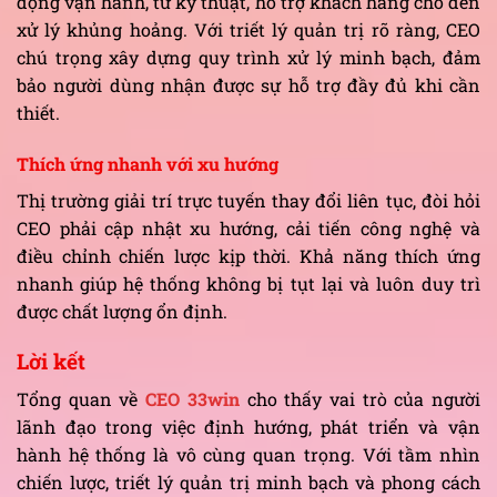
động vận hành, từ kỹ thuật, hỗ trợ khách hàng cho đến
xử lý khủng hoảng. Với triết lý quản trị rõ ràng, CEO
chú trọng xây dựng quy trình xử lý minh bạch, đảm
bảo người dùng nhận được sự hỗ trợ đầy đủ khi cần
thiết.
Thích ứng nhanh với xu hướng
Thị trường giải trí trực tuyến thay đổi liên tục, đòi hỏi
CEO phải cập nhật xu hướng, cải tiến công nghệ và
điều chỉnh chiến lược kịp thời. Khả năng thích ứng
nhanh giúp hệ thống không bị tụt lại và luôn duy trì
được chất lượng ổn định.
Lời kết
Tổng quan về
CEO 33win
cho thấy vai trò của người
lãnh đạo trong việc định hướng, phát triển và vận
hành hệ thống là vô cùng quan trọng. Với tầm nhìn
chiến lược, triết lý quản trị minh bạch và phong cách