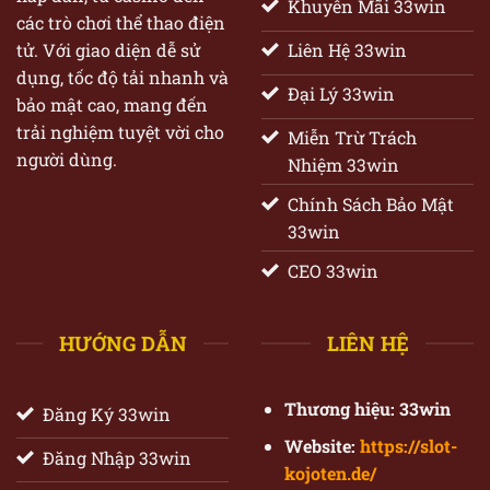
Khuyến Mãi 33win
các trò chơi thể thao điện
tử. Với giao diện dễ sử
Liên Hệ 33win
dụng, tốc độ tải nhanh và
Đại Lý 33win
bảo mật cao, mang đến
trải nghiệm tuyệt vời cho
Miễn Trừ Trách
người dùng.
Nhiệm 33win
Chính Sách Bảo Mật
33win
CEO 33win
HƯỚNG DẪN
LIÊN HỆ
Thương hiệu: 33win
Đăng Ký 33win
Website:
https://slot-
Đăng Nhập 33win
kojoten.de/