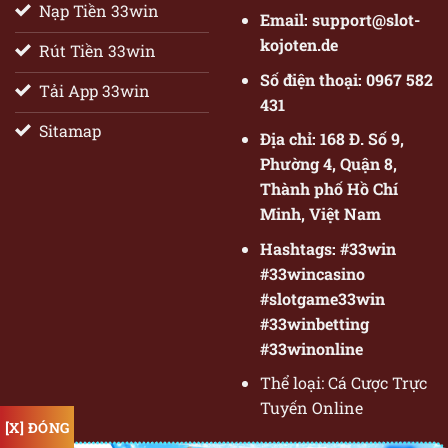
Nạp Tiền 33win
Email:
support@slot-
kojoten.de
Rút Tiền 33win
Số điện thoại: 0967 582
Tải App 33win
431
Sitamap
Địa chỉ: 168 Đ. Số 9,
Phường 4, Quận 8,
Thành phố Hồ Chí
Minh, Việt Nam
Hashtags: #33win
#33wincasino
#slotgame33win
#33winbetting
#33winonline
Thể loại: Cá Cược Trực
Tuyến Online
[X] ĐÓNG