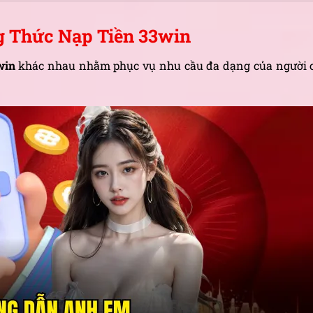
 Thức Nạp Tiền 33win
win
khác nhau nhằm phục vụ nhu cầu đa dạng của người c