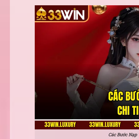
Các Bước Nạp 