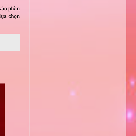
 vào phần
lựa chọn