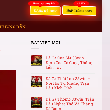
NẠP TIỀN X300%
ĐĂNG KÝ +88K
HƯỚNG DẪN
BÀI VIẾT MỚI
t
Đá Gà Cựa Sắt 33win –
Đỉnh Cao Cá Cược, Thắng
Liền Tay
Không
có
Đá Gà Thái Lan 33win –
bình
luận
Nơi Hội Tụ Những Trận
ở
Đấu Kịch Tính
Đá
Gà
Không
Cựa
có
Sắt
Đá Gà Thomo 33win: Trận
bình
33win
luận
Đấu Nghẹt Thở Và Thắng
–
ở
Đỉnh
Dễ Dàng
Đá