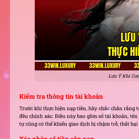
Lưu Ý Khi Cượ
Kiểm tra thông tin tài khoản
Trước khi thực hiện nạp tiền, hãy chắc chắn rằng t
đều chính xác. Điều này bao gồm số tài khoản, tên 
tự cũng có thể khiến giao dịch bị chậm trễ, thất b
Xác nhận số tiền cần nạp