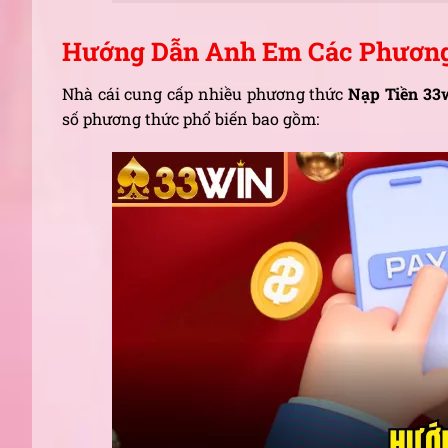
Hướng Dẫn Anh Em Các Phương
Nhà cái cung cấp nhiều phương thức
Nạp Tiền 33
số phương thức phổ biến bao gồm: