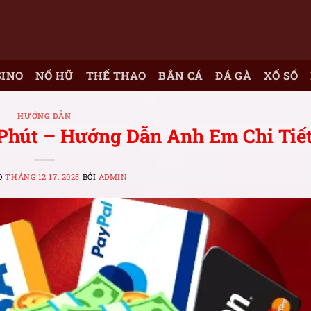
SINO
NỔ HŨ
THỂ THAO
BẮN CÁ
ĐÁ GÀ
XỔ SỐ
HƯỚNG DẪN
 Phút – Hướng Dẫn Anh Em Chi Tiế
O
THÁNG 12 17, 2025
BỞI
ADMIN