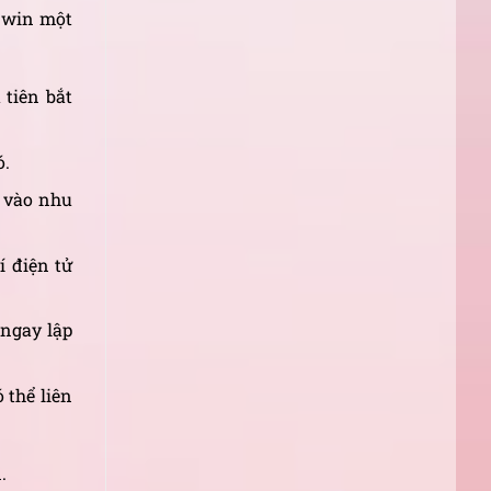
3win một
 tiên bắt
ó.
y vào nhu
í điện tử
 ngay lập
 thể liên
.