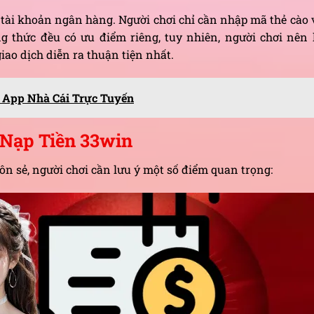
tài khoản ngân hàng. Người chơi chỉ cần nhập mã thẻ cào
g thức đều có ưu điểm riêng, tuy nhiên, người chơi nên 
iao dịch diễn ra thuận tiện nhất.
 App Nhà Cái Trực Tuyến
 Nạp Tiền 33win
ôn sẻ, người chơi cần lưu ý một số điểm quan trọng: