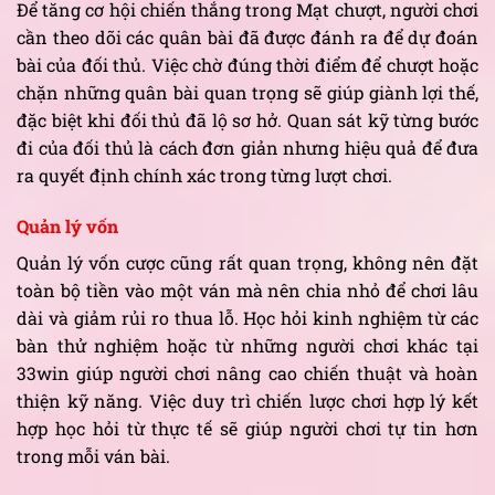
Để tăng cơ hội chiến thắng trong Mạt chượt, người chơi
cần theo dõi các quân bài đã được đánh ra để dự đoán
bài của đối thủ. Việc chờ đúng thời điểm để chượt hoặc
chặn những quân bài quan trọng sẽ giúp giành lợi thế,
đặc biệt khi đối thủ đã lộ sơ hở. Quan sát kỹ từng bước
đi của đối thủ là cách đơn giản nhưng hiệu quả để đưa
ra quyết định chính xác trong từng lượt chơi.
Quản lý vốn
Quản lý vốn cược cũng rất quan trọng, không nên đặt
toàn bộ tiền vào một ván mà nên chia nhỏ để chơi lâu
dài và giảm rủi ro thua lỗ. Học hỏi kinh nghiệm từ các
bàn thử nghiệm hoặc từ những người chơi khác tại
33win giúp người chơi nâng cao chiến thuật và hoàn
thiện kỹ năng. Việc duy trì chiến lược chơi hợp lý kết
hợp học hỏi từ thực tế sẽ giúp người chơi tự tin hơn
trong mỗi ván bài.