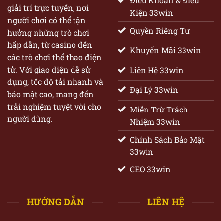
Điều Khoản & Điều
giải trí trực tuyến, nơi
Kiện 33win
người chơi có thể tận
Quyền Riêng Tư
hưởng những trò chơi
hấp dẫn, từ casino đến
Khuyến Mãi 33win
các trò chơi thể thao điện
tử. Với giao diện dễ sử
Liên Hệ 33win
dụng, tốc độ tải nhanh và
Đại Lý 33win
bảo mật cao, mang đến
trải nghiệm tuyệt vời cho
Miễn Trừ Trách
người dùng.
Nhiệm 33win
Chính Sách Bảo Mật
33win
CEO 33win
HƯỚNG DẪN
LIÊN HỆ