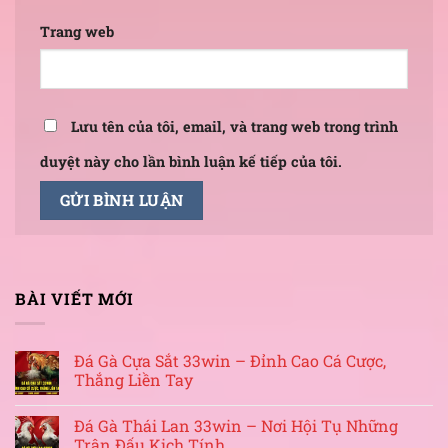
Trang web
Lưu tên của tôi, email, và trang web trong trình
duyệt này cho lần bình luận kế tiếp của tôi.
BÀI VIẾT MỚI
Đá Gà Cựa Sắt 33win – Đỉnh Cao Cá Cược,
Thắng Liền Tay
Không
có
Đá Gà Thái Lan 33win – Nơi Hội Tụ Những
bình
luận
Trận Đấu Kịch Tính