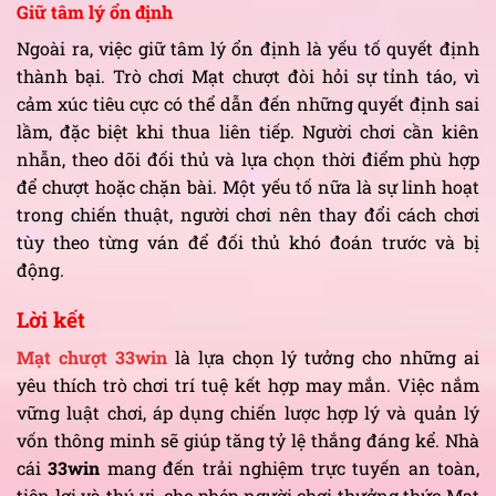
Giữ tâm lý ổn định
Ngoài ra, việc giữ tâm lý ổn định là yếu tố quyết định
thành bại. Trò chơi Mạt chượt đòi hỏi sự tỉnh táo, vì
cảm xúc tiêu cực có thể dẫn đến những quyết định sai
lầm, đặc biệt khi thua liên tiếp. Người chơi cần kiên
nhẫn, theo dõi đối thủ và lựa chọn thời điểm phù hợp
để chượt hoặc chặn bài. Một yếu tố nữa là sự linh hoạt
trong chiến thuật, người chơi nên thay đổi cách chơi
tùy theo từng ván để đối thủ khó đoán trước và bị
động.
Lời kết
Mạt chượt 33win
là lựa chọn lý tưởng cho những ai
yêu thích trò chơi trí tuệ kết hợp may mắn. Việc nắm
vững luật chơi, áp dụng chiến lược hợp lý và quản lý
vốn thông minh sẽ giúp tăng tỷ lệ thắng đáng kể. Nhà
cái
33win
mang đến trải nghiệm trực tuyến an toàn,
tiện lợi và thú vị, cho phép người chơi thưởng thức Mạt