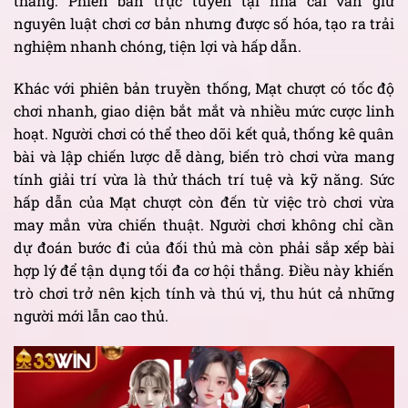
thắng. Phiên bản trực tuyến tại nhà cái vẫn giữ
nguyên luật chơi cơ bản nhưng được số hóa, tạo ra trải
nghiệm nhanh chóng, tiện lợi và hấp dẫn.
Khác với phiên bản truyền thống, Mạt chượt có tốc độ
chơi nhanh, giao diện bắt mắt và nhiều mức cược linh
hoạt. Người chơi có thể theo dõi kết quả, thống kê quân
bài và lập chiến lược dễ dàng, biến trò chơi vừa mang
tính giải trí vừa là thử thách trí tuệ và kỹ năng. Sức
hấp dẫn của Mạt chượt còn đến từ việc trò chơi vừa
may mắn vừa chiến thuật. Người chơi không chỉ cần
dự đoán bước đi của đối thủ mà còn phải sắp xếp bài
hợp lý để tận dụng tối đa cơ hội thắng. Điều này khiến
trò chơi trở nên kịch tính và thú vị, thu hút cả những
người mới lẫn cao thủ.