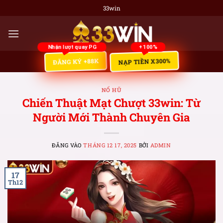
Bỏ
33win
qua
nội
dung
ĐĂNG KÝ +88K
NẠP TIỀN X300%
NỔ HŨ
Chiến Thuật Mạt Chượt 33win: Từ
Người Mới Thành Chuyên Gia
ĐĂNG VÀO
THÁNG 12 17, 2025
BỞI
ADMIN
17
Th12