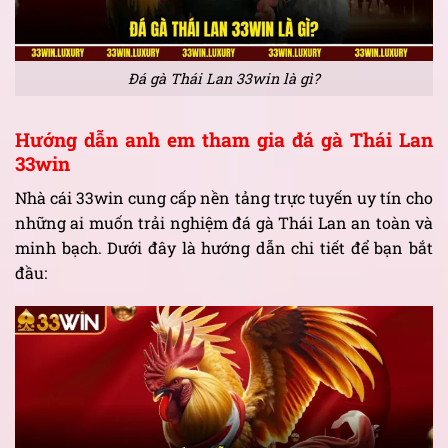
Đá gà Thái Lan 33win là gì?
Hướng dẫn anh em tham gia đá gà Thái Lan
33win
Nhà cái 33win cung cấp nền tảng trực tuyến uy tín cho
những ai muốn trải nghiệm đá gà Thái Lan an toàn và
minh bạch. Dưới đây là hướng dẫn chi tiết để bạn bắt
đầu: