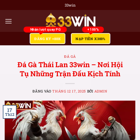
Bỏ
33win
qua
nội
dung
NẠP TIỀN X300%
ĐĂNG KÝ +88K
ĐÁ GÀ
Đá Gà Thái Lan 33win – Nơi Hội
Tụ Những Trận Đấu Kịch Tính
ĐĂNG VÀO
THÁNG 12 17, 2025
BỞI
ADMIN
17
Th12