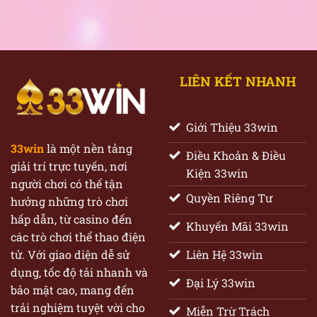
Kịch
Thở
Mạt
bình
Tính
Và
Chượt
luận
Thắng
33win:
ở
Dễ
Từ
Nổ
Dàng
Người
hũ
Mới
Jili
Thành
33win:
Chuyên
Cách
LIÊN KẾT NHANH
Gia
Thắng
Lớn
Khiến
Bạn
Phấn
Giới Thiệu 33win
Khích
33win
là một nền tảng
Điều Khoản & Điều
giải trí trực tuyến, nơi
Kiện 33win
người chơi có thể tận
Quyền Riêng Tư
hưởng những trò chơi
hấp dẫn, từ casino đến
Khuyến Mãi 33win
các trò chơi thể thao điện
tử. Với giao diện dễ sử
Liên Hệ 33win
dụng, tốc độ tải nhanh và
Đại Lý 33win
bảo mật cao, mang đến
trải nghiệm tuyệt vời cho
Miễn Trừ Trách