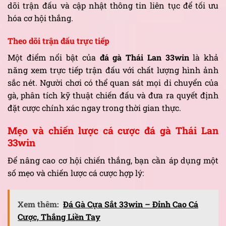
dõi trận đấu và cập nhật thông tin liên tục để tối ưu
hóa cơ hội thắng.
Theo dõi trận đấu trực tiếp
Một điểm nổi bật của
đá gà Thái Lan 33win
là khả
năng xem trực tiếp trận đấu với chất lượng hình ảnh
sắc nét. Người chơi có thể quan sát mọi di chuyển của
gà, phân tích kỹ thuật chiến đấu và đưa ra quyết định
đặt cược chính xác ngay trong thời gian thực.
Mẹo và chiến lược cá cược đá gà Thái Lan
33win
Để nâng cao cơ hội chiến thắng, bạn cần áp dụng một
số mẹo và chiến lược cá cược hợp lý:
Xem thêm:
Đá Gà Cựa Sắt 33win – Đỉnh Cao Cá
Cược, Thắng Liền Tay