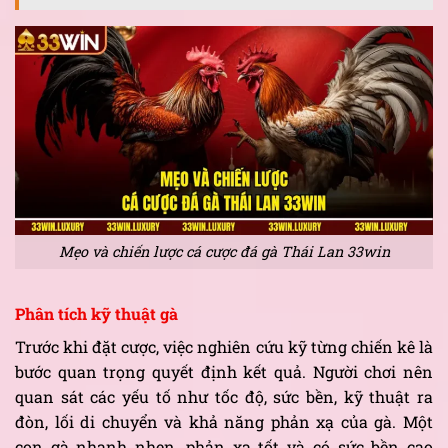
Mẹo và chiến lược cá cược đá gà Thái Lan 33win
Phân tích kỹ thuật gà
Trước khi đặt cược, việc nghiên cứu kỹ từng chiến kê là
bước quan trọng quyết định kết quả. Người chơi nên
quan sát các yếu tố như tốc độ, sức bền, kỹ thuật ra
đòn, lối di chuyển và khả năng phản xạ của gà. Một
con gà nhanh nhẹn, phản xạ tốt và có sức bền cao