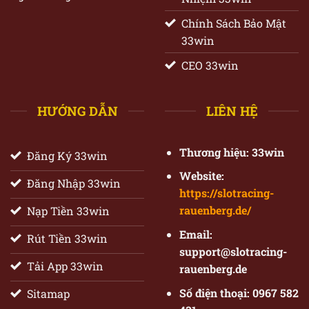
Chính Sách Bảo Mật
33win
CEO 33win
HƯỚNG DẪN
LIÊN HỆ
Thương hiệu: 33win
Đăng Ký 33win
Website:
Đăng Nhập 33win
https://slotracing-
rauenberg.de/
Nạp Tiền 33win
Email:
Rút Tiền 33win
support@slotracing-
Tải App 33win
rauenberg.de
Số điện thoại: 0967 582
Sitamap