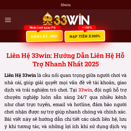
Bỏ
33win
qua
nội
dung
ĐĂNG KÝ +88K
NẠP TIỀN X300%
Liên Hệ 33win: Hướng Dẫn Liên Hệ Hỗ
Trợ Nhanh Nhất 2025
Liên Hệ 33win
là cầu nối quan trọng giữa người chơi và
nhà cái, giúp giải quyết mọi vấn đề về tài khoản, giao
dịch và trải nghiệm trò chơi. Tại
33win
, đội ngũ hỗ trợ
chuyên nghiệp luôn sẵn sàng 24/7 qua nhiều kênh
như chat trực tuyến, email và hotline, đảm bảo người
chơi nhận được sự trợ giúp nhanh chóng và chính xác.
Bài viết này sẽ hướng dẫn chi tiết các cách liên hệ, lưu
ý khi tương tác, và những lợi ích khi sử dụng dịch vụ