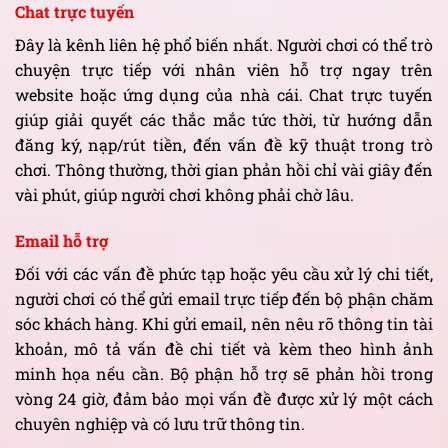
Chat trực tuyến
Đây là kênh liên hệ phổ biến nhất. Người chơi có thể trò
chuyện trực tiếp với nhân viên hỗ trợ ngay trên
website hoặc ứng dụng của nhà cái. Chat trực tuyến
giúp giải quyết các thắc mắc tức thời, từ hướng dẫn
đăng ký, nạp/rút tiền, đến vấn đề kỹ thuật trong trò
chơi. Thông thường, thời gian phản hồi chỉ vài giây đến
vài phút, giúp người chơi không phải chờ lâu.
Email hỗ trợ
Đối với các vấn đề phức tạp hoặc yêu cầu xử lý chi tiết,
người chơi có thể gửi email trực tiếp đến bộ phận chăm
sóc khách hàng. Khi gửi email, nên nêu rõ thông tin tài
khoản, mô tả vấn đề chi tiết và kèm theo hình ảnh
minh họa nếu cần. Bộ phận hỗ trợ sẽ phản hồi trong
vòng 24 giờ, đảm bảo mọi vấn đề được xử lý một cách
chuyên nghiệp và có lưu trữ thông tin.