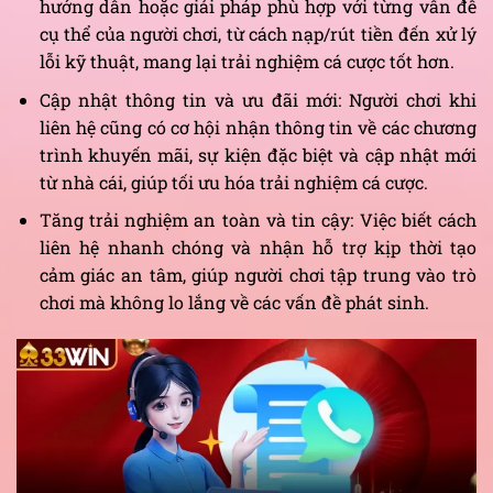
hướng dẫn hoặc giải pháp phù hợp với từng vấn đề
cụ thể của người chơi, từ cách nạp/rút tiền đến xử lý
lỗi kỹ thuật, mang lại trải nghiệm cá cược tốt hơn.
Cập nhật thông tin và ưu đãi mới: Người chơi khi
liên hệ cũng có cơ hội nhận thông tin về các chương
trình khuyến mãi, sự kiện đặc biệt và cập nhật mới
từ nhà cái, giúp tối ưu hóa trải nghiệm cá cược.
Tăng trải nghiệm an toàn và tin cậy: Việc biết cách
liên hệ nhanh chóng và nhận hỗ trợ kịp thời tạo
cảm giác an tâm, giúp người chơi tập trung vào trò
chơi mà không lo lắng về các vấn đề phát sinh.