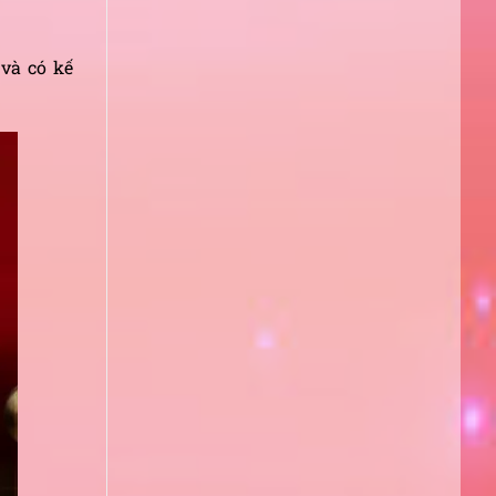
 và có kế