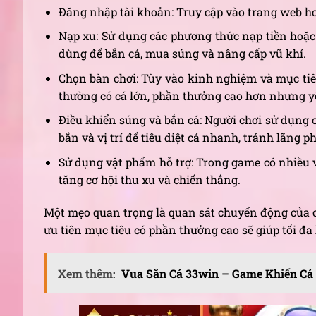
Đăng nhập tài khoản: Truy cập vào trang web ho
Nạp xu: Sử dụng các phương thức nạp tiền hoặc 
dùng để bắn cá, mua súng và nâng cấp vũ khí.
Chọn bàn chơi: Tùy vào kinh nghiệm và mục tiêu
thường có cá lớn, phần thưởng cao hơn nhưng yê
Điều khiển súng và bắn cá: Người chơi sử dụng 
bắn và vị trí để tiêu diệt cá nhanh, tránh lãng ph
Sử dụng vật phẩm hỗ trợ: Trong game có nhiều 
tăng cơ hội thu xu và chiến thắng.
Một mẹo quan trọng là quan sát chuyển động của cá
ưu tiên mục tiêu có phần thưởng cao sẽ giúp tối đa
Xem thêm:
Vua Săn Cá 33win – Game Khiến Cả 