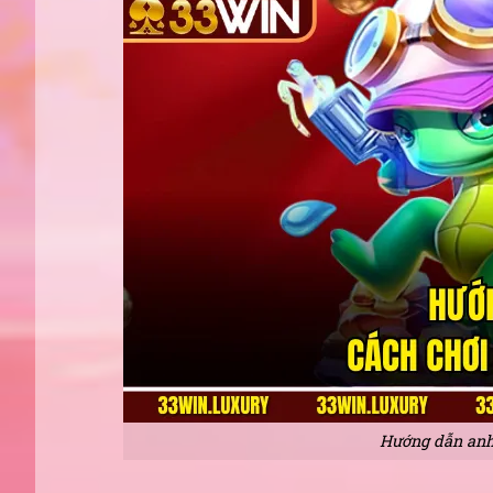
Hướng dẫn anh