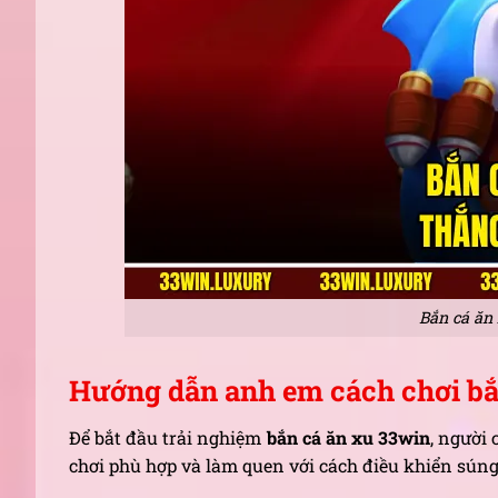
Bắn cá ăn
Hướng dẫn anh em cách chơi bắ
Để bắt đầu trải nghiệm
bắn cá ăn xu 33win
, người
chơi phù hợp và làm quen với cách điều khiển súng