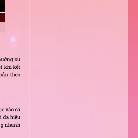
thưởng xu
t khi kết
 bắn theo
ục vào cá
i đa hiệu
ởng nhanh