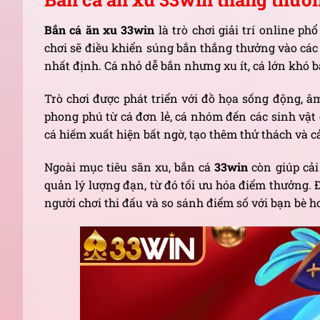
Bắn cá ăn xu 33win
là trò chơi giải trí online ph
chơi sẽ điều khiển súng bắn thắng thưởng vào các 
nhất định. Cá nhỏ dễ bắn nhưng xu ít, cá lớn khó
Trò chơi được phát triển với đồ họa sống động, â
phong phú từ cá đơn lẻ, cá nhóm đến các sinh vật
cá hiếm xuất hiện bất ngờ, tạo thêm thử thách và c
Ngoài mục tiêu săn xu, bắn cá
33win
còn giúp cả
quản lý lượng đạn, từ đó tối ưu hóa điểm thưởng. Đ
người chơi thi đấu và so sánh điểm số với bạn bè 