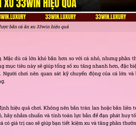
lược bắn cá ăn xu 33win hiệu quả
. Mặc dù cá lớn khó bắn hơn so với cá nhỏ, nhưng phần 
g mục tiêu này sẽ giúp tổng số xu tăng nhanh hơn, đặc biệ
. Người chơi nên quan sát kỹ chuyển động của cá lớn và
ng.
định hiệu quả chơi. Không nên bắn tràn lan hoặc bắn liên t
ó, hãy nhắm chuẩn và tính toán lực bắn để đạn phát huy tố
á có giá trị cao sẽ giúp bạn tiết kiệm xu và tăng phần thư