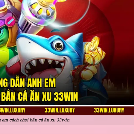
 em cách chơi bắn cá ăn xu 33win