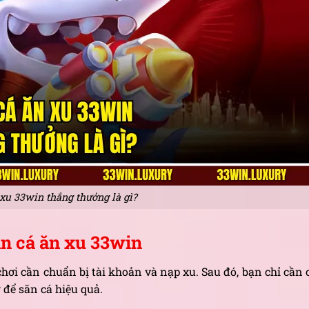
 xu 33win thắng thưởng là gì?
n cá ăn xu 33win
 chơi cần chuẩn bị tài khoản và nạp xu. Sau đó, bạn chỉ cần
 để săn cá hiệu quả.